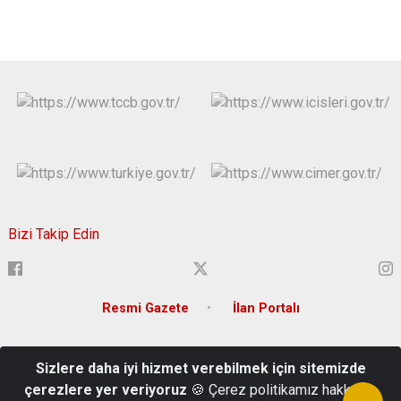
Bizi Takip Edin
Resmi Gazete
İlan Portalı
Adres: Atatürk Mahallesi 15 Temmuz Şehitler Bulvarı Tunceli
Sizlere daha iyi hizmet verebilmek için sitemizde
Türkiye Mail: tunceli@icisleri.gov.tr
çerezlere yer veriyoruz
🍪 Çerez politikamız hakkında
Tel: 0428 213 33 02-03-04