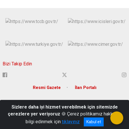
Bizi Takip Edin
Resmi Gazete
İlan Portalı
Adres: Atatürk Mahallesi 15 Temmuz Şehitler Bulvarı Tunceli
Sizlere daha iyi hizmet verebilmek için sitemizde
Türkiye Mail: tunceli@icisleri.gov.tr
çerezlere yer veriyoruz
🍪 Çerez politikamız hakkında
Tel: 0428 213 33 02-03-04
bilgi edinmek için
tıklayınız
Kabul et