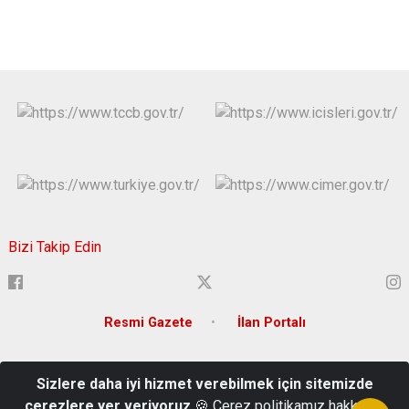
Bizi Takip Edin
Resmi Gazete
İlan Portalı
Adres: Atatürk Mahallesi 15 Temmuz Şehitler Bulvarı Tunceli
Sizlere daha iyi hizmet verebilmek için sitemizde
Türkiye Mail: tunceli@icisleri.gov.tr
çerezlere yer veriyoruz
🍪 Çerez politikamız hakkında