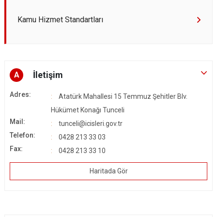
Kamu Hizmet Standartları
İletişim
A
Adres:
Atatürk Mahallesi 15 Temmuz Şehitler Blv.
Hükümet Konağı Tunceli
Mail:
tunceli@icisleri.gov.tr
Telefon:
0428 213 33 03
Fax:
0428 213 33 10
Haritada Gör