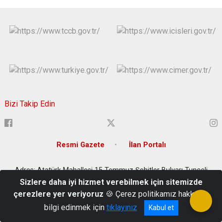
Bizi Takip Edin
Resmi Gazete
İlan Portalı
Adres: Atatürk Mahallesi 15 Temmuz Şehitler Bulvarı Tunceli
Türkiye Mail: tunceli@icisleri.gov.tr
Sizlere daha iyi hizmet verebilmek için sitemizde
çerezlere yer veriyoruz
🍪 Çerez politikamız hakkında
Tel: 0428 213 33 02-03-04
bilgi edinmek için
tıklayınız
Kabul et