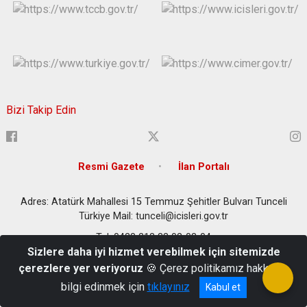
Bizi Takip Edin
Resmi Gazete
İlan Portalı
Adres: Atatürk Mahallesi 15 Temmuz Şehitler Bulvarı Tunceli
Türkiye Mail: tunceli@icisleri.gov.tr
Tel: 0428 213 33 02-03-04
Sizlere daha iyi hizmet verebilmek için sitemizde
çerezlere yer veriyoruz
🍪 Çerez politikamız hakkında
bilgi edinmek için
tıklayınız
Kabul et